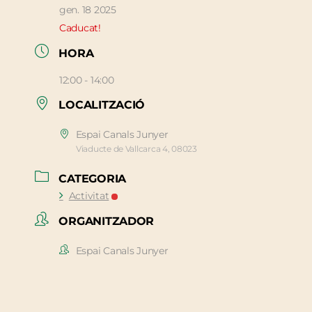
gen. 18 2025
Caducat!
HORA
12:00 - 14:00
LOCALITZACIÓ
Espai Canals Junyer
Viaducte de Vallcarca 4, 08023
CATEGORIA
Activitat
ORGANITZADOR
Espai Canals Junyer