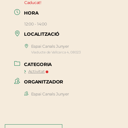
Caducat!
HORA
12:00 - 14:00
LOCALITZACIÓ
Espai Canals Junyer
Viaducte de Vallcarca 4, 08023
CATEGORIA
Activitat
ORGANITZADOR
Espai Canals Junyer