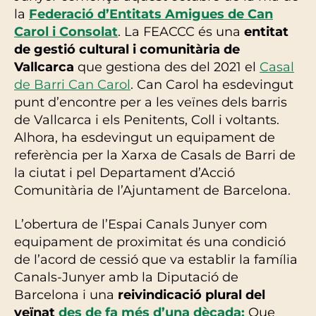
la
Federació d’Entitats Amigues de Can
Carol i Consolat
. La FEACCC és una
entitat
de gestió cultural i comunitària de
Vallcarca
que gestiona des del 2021 el
Casal
de Barri Can Carol
. Can Carol ha esdevingut
punt d’encontre per a les veïnes dels barris
de Vallcarca i els Penitents, Coll i voltants.
Alhora, ha esdevingut un equipament de
referència per la Xarxa de Casals de Barri de
la ciutat i pel Departament d’Acció
Comunitària de l’Ajuntament de Barcelona.
L’obertura de l’Espai Canals Junyer com
equipament de proximitat és una condició
de l’acord de cessió que va establir la família
Canals-Junyer amb la Diputació de
Barcelona i una
reivindicació plural del
veïnat
des de fa més d’una dècada;
Que