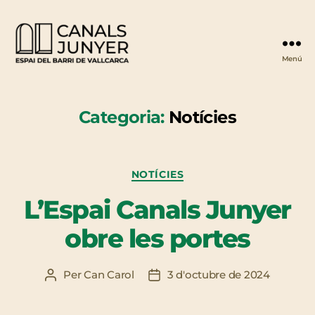
Menú
Espai
Canals
Junyer
Categoria:
Notícies
Categories
NOTÍCIES
L’Espai Canals Junyer
obre les portes
Per
Can Carol
3 d'octubre de 2024
Autor
Data
de
de
l'entrada
l'entrada