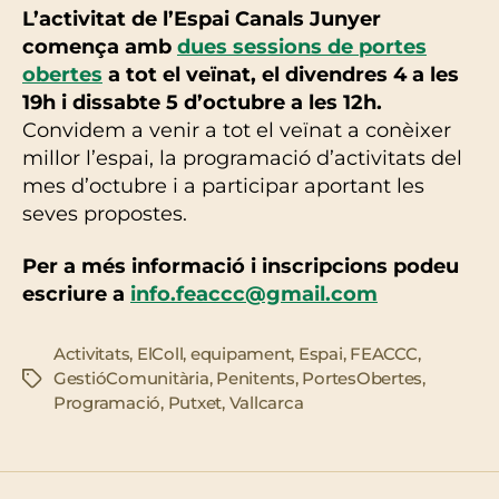
L’activitat de l’Espai Canals Junyer
comença amb
dues sessions de portes
obertes
a tot el veïnat, el divendres 4 a les
19h i dissabte 5 d’octubre a les 12h.
Convidem a venir a tot el veïnat a conèixer
millor l’espai, la programació d’activitats del
mes d’octubre i a participar aportant les
seves propostes.
Per a més informació i inscripcions podeu
escriure a
info.feaccc@gmail.com
Activitats
,
ElColl
,
equipament
,
Espai
,
FEACCC
,
GestióComunitària
,
Penitents
,
PortesObertes
,
Etiquetes
Programació
,
Putxet
,
Vallcarca