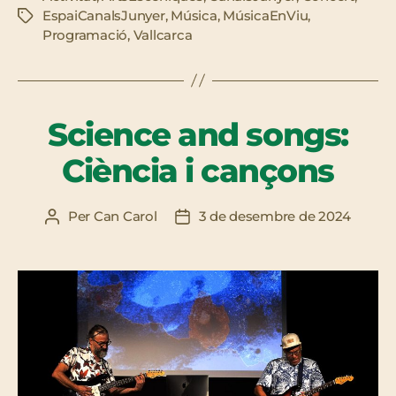
EspaiCanalsJunyer
,
Música
,
MúsicaEnViu
,
Etiquetes
Programació
,
Vallcarca
Science and songs:
Ciència i cançons
Per
Can Carol
3 de desembre de 2024
Autor
Data
de
de
l'entrada
l'entrada