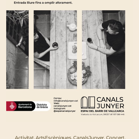
Activitat
,
ArtsEscèniques
,
CanalsJunyer
,
Concert
,