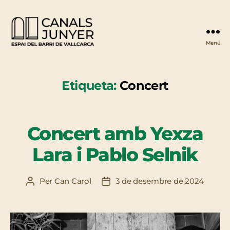
Menú
Espai
Canals
Junyer
Etiqueta:
Concert
Concert amb Yexza
Lara i Pablo Selnik
Per
Can Carol
3 de desembre de 2024
Autor
Data
de
de
l'entrada
l'entrada