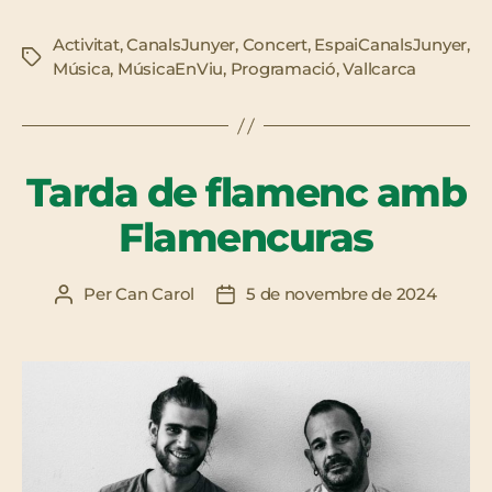
Activitat
,
CanalsJunyer
,
Concert
,
EspaiCanalsJunyer
,
Etiquetes
Música
,
MúsicaEnViu
,
Programació
,
Vallcarca
Tarda de flamenc amb
Flamencuras
Per
Can Carol
5 de novembre de 2024
Autor
Data
de
de
l'entrada
l'entrada